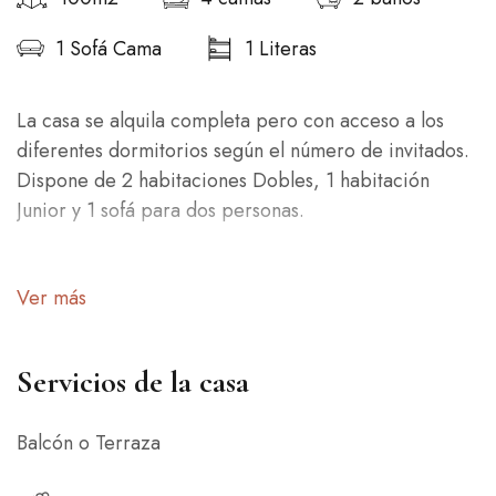
1 Sofá Cama
1 Literas
La casa se alquila completa pero con acceso a los
diferentes dormitorios según el número de invitados.
Dispone de 2 habitaciones Dobles, 1 habitación
Junior y 1 sofá para dos personas.
Para alquilar la casa completa deben seleccionarse
Ver más
las habitaciones extras, en caso contrario solo se
habilitará una habitación y el número máximo de
huéspedes será de 2.
Servicios de la casa
Balcón o Terraza