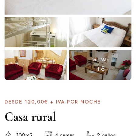
Ver Más
+8
DESDE
120,00€ + IVA
POR NOCHE
Casa rural
100m2
4 camas
2 baños